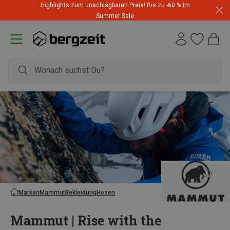
Highlights zum unschlagbaren Preis! Bis zu -60 % im
Summer Sale
Marken
Mammut
Bekleidung
Hosen
Mammut | Rise with the