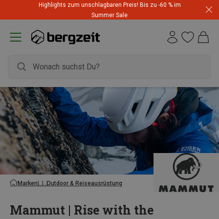
Highlights zum unschlagbaren Preis! Bis zu -60 % im
Summer Sale
Marken
Outdoor & Reiseausrüstung
Mammut | Rise with the