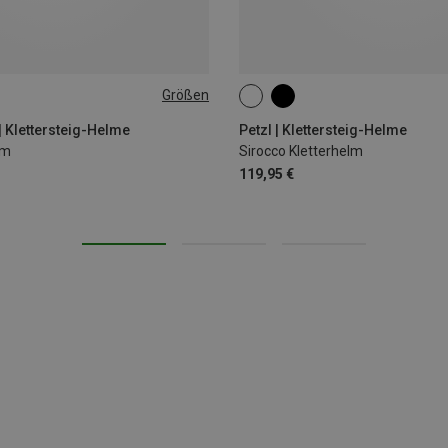
Größen
-63CM
48-58CM
53-61CM
 Klettersteig-Helme
Petzl | Klettersteig-Helme
lm
Sirocco Kletterhelm
119,95 €