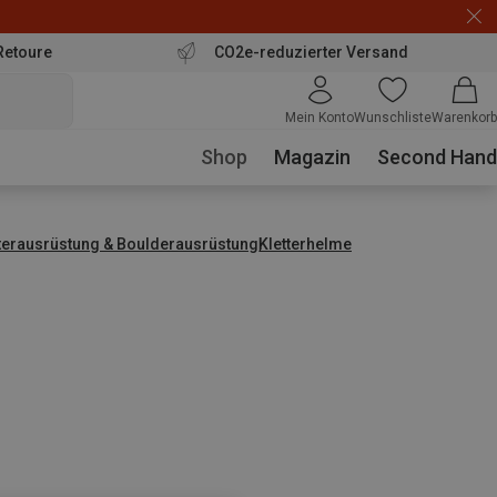
Retoure
CO2e-reduzierter Versand
Mein Konto
Wunschliste
Warenkorb
Shop
Magazin
Second Hand
tterausrüstung & Boulderausrüstung
Kletterhelme