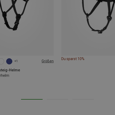
Du sparst 10%
Größen
+1
M | 53-58CM
rsteig-Helme
erhelm