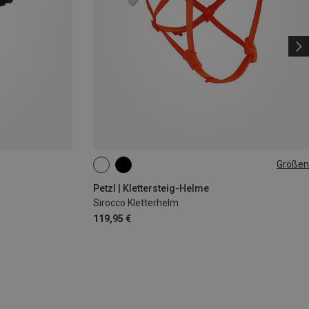
Größen
48-58CM
53-61CM
Petzl | Klettersteig-Helme
Sirocco Kletterhelm
119,95 €