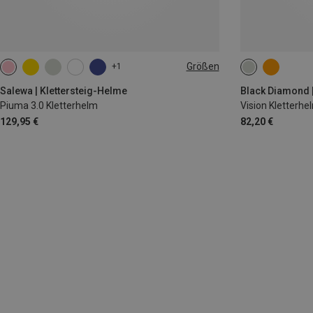
Größen
+1
57-62CM
S-M | 53-58CM
53-59CM
58
Salewa | Klettersteig-Helme
Black Diamond |
Piuma 3.0 Kletterhelm
Vision Kletterhe
129,95 €
82,20 €