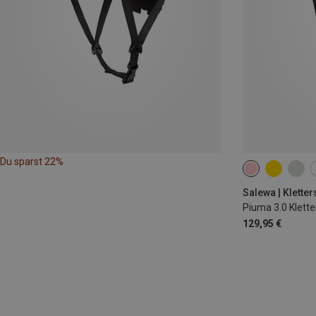
Du sparst 22%
57-62CM
S-
Salewa | Klette
Piuma 3.0 Klett
129,95 €