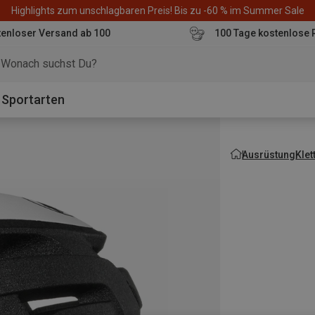
Highlights zum unschlagbaren Preis! Bis zu -60 % im Summer Sale
enloser Versand ab 100
100 Tage kostenlose 
o
Sportarten
Ausrüstung
Kle