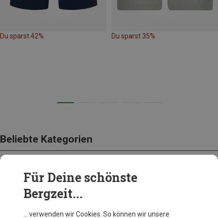
Du sparst 42%
Du sparst 35%
Beliebte Kategorien
Für Deine schönste
BEKLEIDUNG
Bergzeit...
… verwenden wir Cookies. So können wir unsere