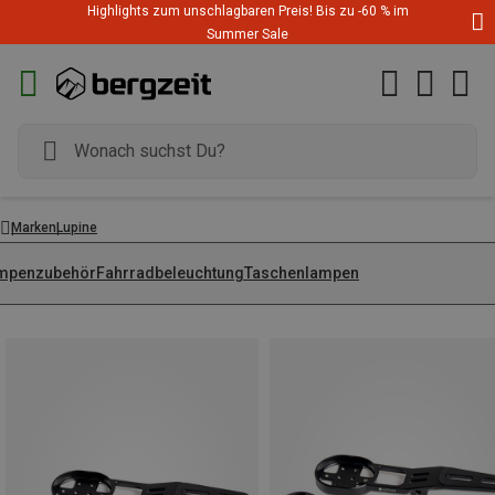
Highlights zum unschlagbaren Preis! Bis zu -60 % im
Summer Sale
Marken
Lupine
mpenzubehör
Fahrradbeleuchtung
Taschenlampen