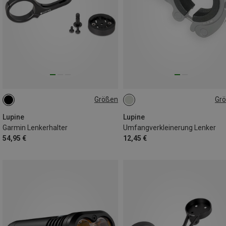
Größen
Gr
31.8MM
31.8MM
Lupine
Lupine
Garmin Lenkerhalter
Umfangverkleinerung Lenker
54,95 €
12,45 €