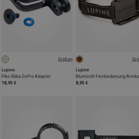
Größen
Gr
ONE SIZE
ONE SIZE
Lupine
Lupine
Piko-Blika GoPro Adapter
18,95 €
8,95 €