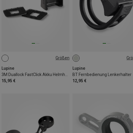
Größen
Gr
ONE SIZE
22MM
Lupine
Lupine
3M Duallock FastClick Akku Helmhalter
BT Fernbedienung Lenkerhalter
15,95 €
12,95 €