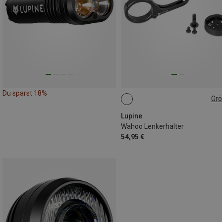
Du sparst 18%
Gr
31.8MM
Lupine
Wahoo Lenkerhalter
54,95 €