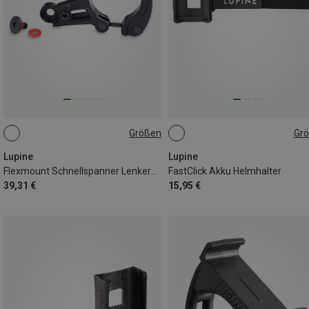
Größen
Gr
35MM
31.8MM
ONE SIZE
Lupine
Lupine
Flexmount Schnellspanner Lenkerhalter
FastClick Akku Helmhalter
39,31 €
15,95 €