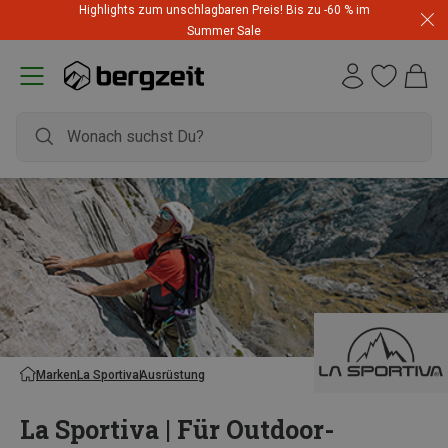
Highlights zum unschlagbaren Preis! Bis zu -60 % im
Summer Sale
Marken
La Sportiva
Ausrüstung
La Sportiva | Für Outdoor-