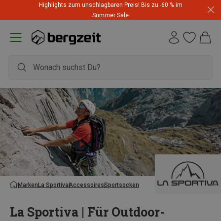
Highlights zum unschlagbaren Preis! Bis zu -60 % im
Summer Sale
Marken
La Sportiva
Accessoires
Sportsocken
La Sportiva | Für Outdoor-