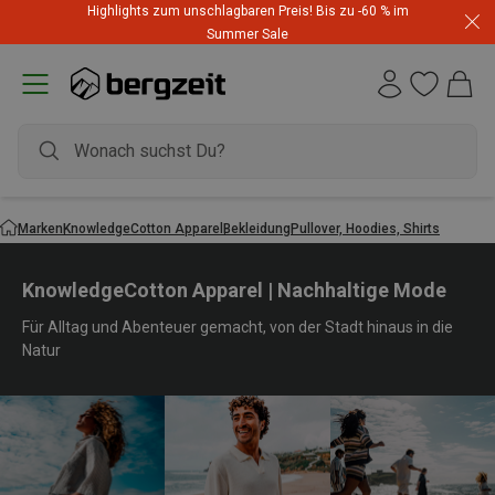
Highlights zum unschlagbaren Preis! Bis zu -60 % im
Summer Sale
Marken
KnowledgeCotton Apparel
Bekleidung
Pullover, Hoodies, Shirts
KnowledgeCotton Apparel | Nachhaltige Mode
Für Alltag und Abenteuer gemacht, von der Stadt hinaus in die
Natur