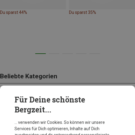
Du sparst 44%
Du sparst 35%
Beliebte Kategorien
Für Deine schönste
BEKLEIDUNG
Bergzeit...
… verwenden wir Cookies. So können wir unsere
Services für Dich optimieren, Inhalte auf Dich