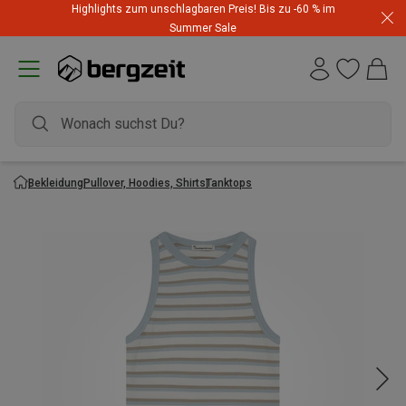
Highlights zum unschlagbaren Preis! Bis zu -60 % im
Summer Sale
Bekleidung
Pullover, Hoodies, Shirts
Tanktops