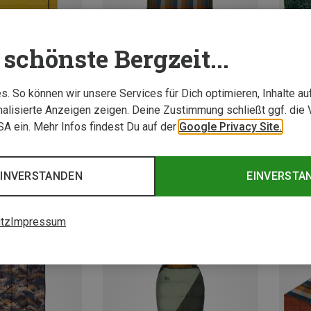
schönste Bergzeit...
. So können wir unsere Services für Dich optimieren, Inhalte a
alisierte Anzeigen zeigen. Deine Zustimmung schließt ggf. die 
USA ein. Mehr Infos findest Du auf der
Google Privacy Site.
Größen
Größen
MAX. 198CM
ONE 
serschlafsäcke
Kelty | Reisedecken
Kelty 
EINVERSTANDEN
EINVERSTA
Tru.Comfort Doublewide 20F Schlafsack
Wayback 20 Decke
Biggie
224,95 €
78,20 
tz
Impressum