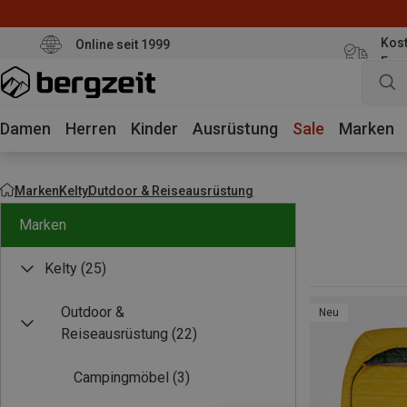
Kost
Online seit 1999
Eur
Damen
Herren
Kinder
Ausrüstung
Sale
Marken
Marken
Kelty
Outdoor & Reiseausrüstung
Marken
Kelty
(25)
Outdoor &
Neu
Reiseausrüstung
(22)
Campingmöbel
(3)