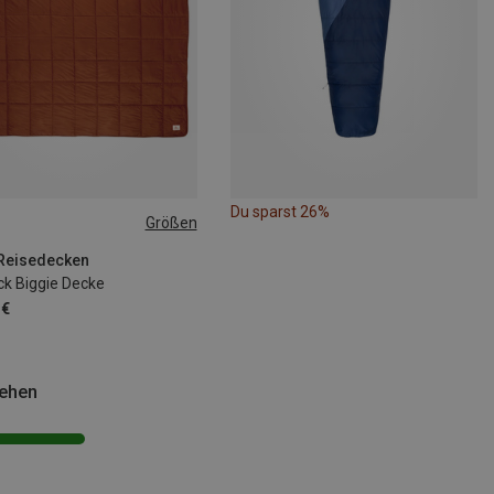
Du sparst 26%
Größen
SIZE
| Reisedecken
k Biggie Decke
 €
sehen