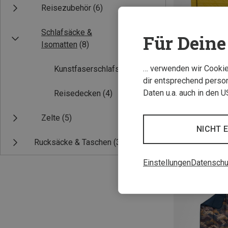
Reisezubehör
(6)
Schlafsäcke &
Für Deine 
Isomatten
(8)
… verwenden wir Cookies
Kunstfaserschlafsäcke
(4)
dir entsprechend person
Daten u.a. auch in den 
Reisedecken
(4)
MAX. 198CM
Zelte
(5)
Kelty | Kunstfa
NICHT 
Rucksäcke & Taschen
(3)
273,60 €
Einstellungen
Datenschu
Neu