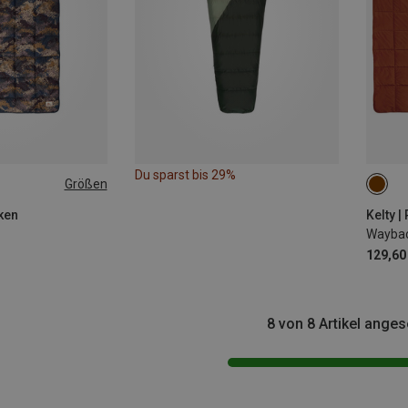
Du sparst bis 29%
Größen
ONE 
ken
Kelty 
Waybac
129,60
8 von 8 Artikel ange