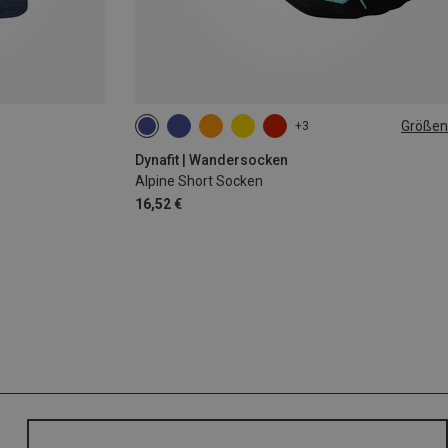
Größen
+3
35|36|37|38
39|40|41|42
43|44|45|46
Dynafit | Wandersocken
Alpine Short Socken
16,52 €