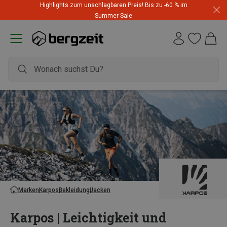
Highlights zum unschlagbaren Preis! Bis zu -60 % im
Summer Sale
Marken
Karpos
Bekleidung
Jacken
Karpos | Leichtigkeit und