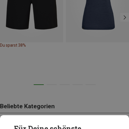
Du sparst 38%
Beliebte Kategorien
Für Deine schönste
BEKLEIDUNG