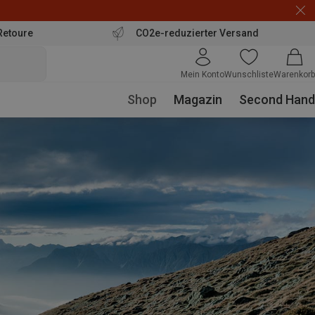
Retoure
CO2e-reduzierter Versand
Mein Konto
Wunschliste
Warenkorb
Shop
Magazin
Second Hand