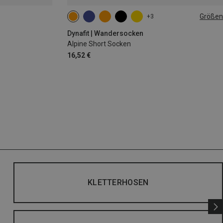
Größen
+3
35|36|37|38
39|40|41|42
43|44|45|46
Dynafit | Wandersocken
Alpine Short Socken
16,52 €
KLETTERHOSEN