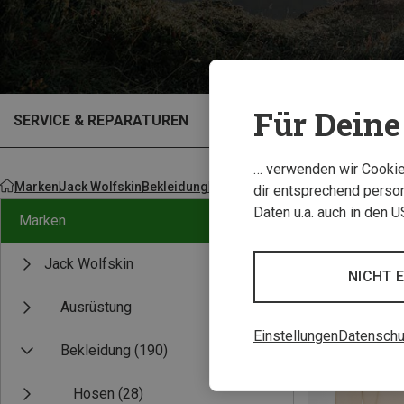
Für Deine 
SERVICE & REPARATUREN
OUTLET
… verwenden wir Cookies
Marken
Jack Wolfskin
Bekleidung
Pullover, Hoodies, Shirts
dir entsprechend person
Daten u.a. auch in den 
Marken
Jack Wolfskin
NICHT 
Ausrüstung
Einstellungen
Datenschu
Bekleidung
(190)
Hosen
(28)