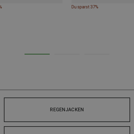
%
Du sparst 37%
REGENJACKEN