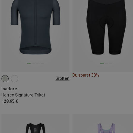
Du sparst 33%
Größen
S
M
L
XXL
Isadore
Herren Signature Trikot
128,95 €