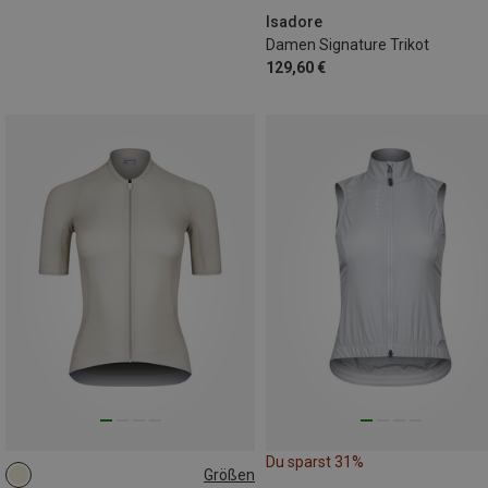
Isadore
Damen Signature Trikot
129,60 €
Du sparst 31%
Größen
L
XL