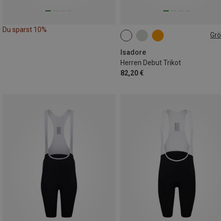
Du sparst 10%
Gr
M
XL
XXL
Isadore
Herren Debut Trikot
82,20 €