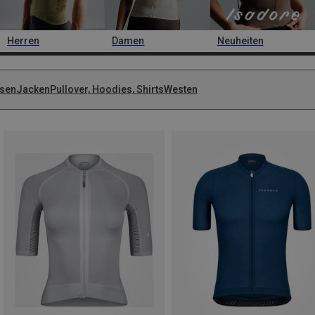
Herren
Damen
Neuheiten
sen
Jacken
Pullover, Hoodies, Shirts
Westen