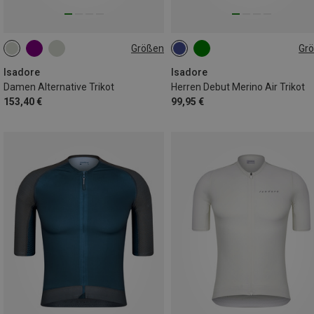
Größen
Gr
L
S
M
Isadore
Isadore
Damen Alternative Trikot
Herren Debut Merino Air Trikot
153,40 €
99,95 €