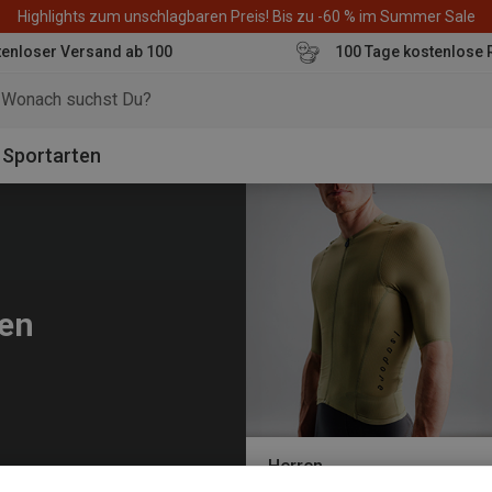
Highlights zum unschlagbaren Preis! Bis zu -60 % im Summer Sale
enloser Versand ab 100
100 Tage kostenlose 
o
Sportarten
ben
Herren