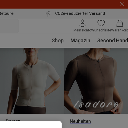
Retoure
CO2e-reduzierter Versand
Mein Konto
Wunschliste
Warenkorb
Shop
Magazin
Second Hand
Damen
Neuheiten