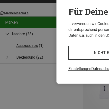
Für Deine 
Marken
Isadore
Marken
… verwenden wir Cookies
dir entsprechend person
Isadore
(23)
Daten u.a. auch in den 
Accessoires
(1)
NICHT 
Bekleidung
(22)
Einstellungen
Datenschu