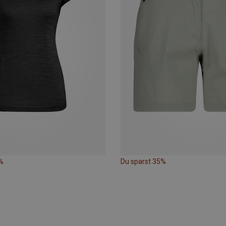
%
Du sparst 35%