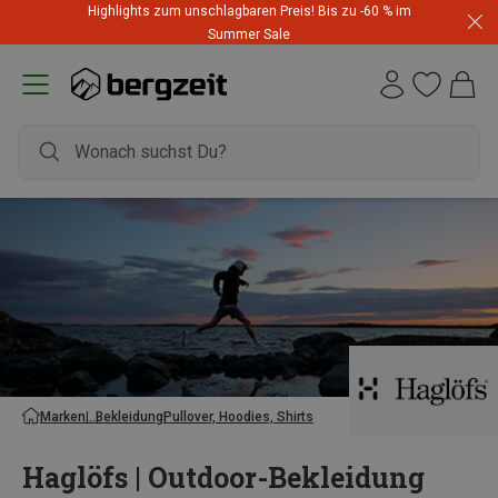
Highlights zum unschlagbaren Preis! Bis zu -60 % im
Summer Sale
Marken
Bekleidung
Pullover, Hoodies, Shirts
Haglöfs | Outdoor-Bekleidung