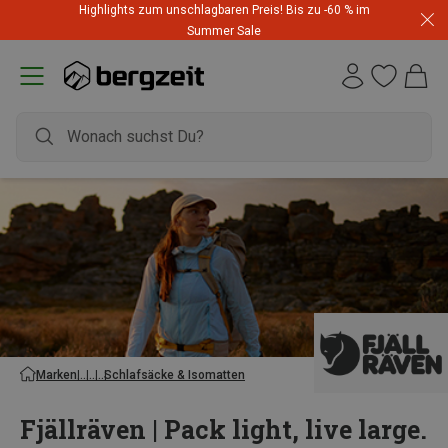
Highlights zum unschlagbaren Preis! Bis zu -60 % im
Summer Sale
Marken
Schlafsäcke & Isomatten
Fjällräven | Pack light, live large.