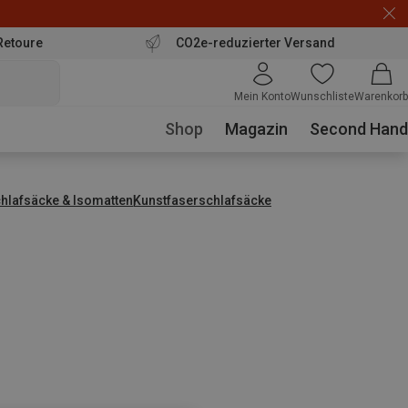
Retoure
CO2e-reduzierter Versand
Mein Konto
Wunschliste
Warenkorb
Shop
Magazin
Second Hand
hlafsäcke & Isomatten
Kunstfaserschlafsäcke