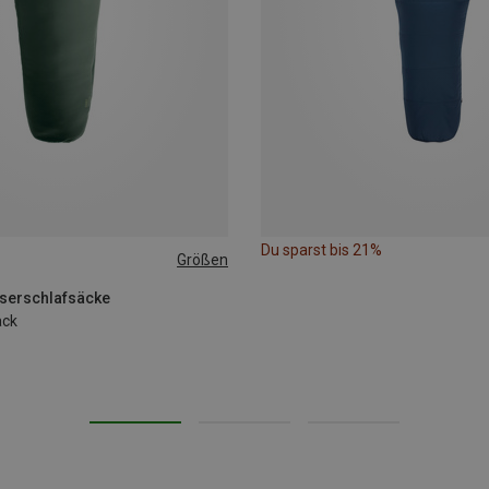
Du sparst bis 21%
Größen
EFT
aserschlafsäcke
ack