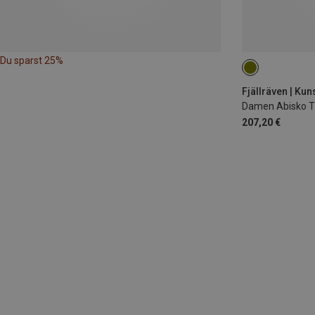
Du sparst 25%
MAX. 175CM
Fjällräven | Ku
Damen Abisko T
207,20 €