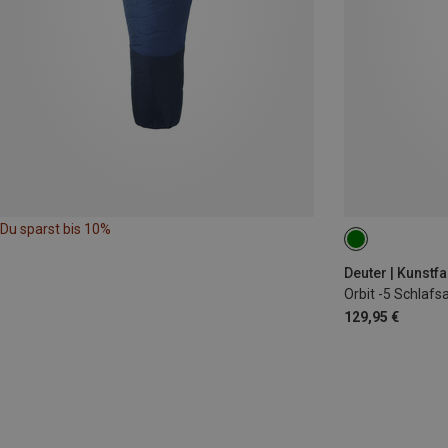
Du sparst bis 10%
MAX. 185CM | L
Deuter | Kunstf
Orbit -5 Schlafs
129,95 €