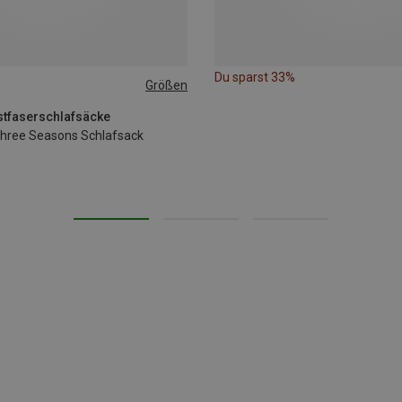
Du sparst 33%
Größen
nstfaserschlafsäcke
hree Seasons Schlafsack