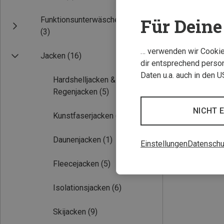
Für Deine 
Funktionsunterwäsche
(3)
… verwenden wir Cookies
Jacken
(16)
dir entsprechend person
Daten u.a. auch in den 
Hardshelljacken &
Regenjacken
(5)
Du sparst 28%
NICHT 
Kunstfaserjacken
(4)
Daunenjacken
(1)
Einstellungen
Datenschu
Fleecejacken
(5)
Isolationsjacken
(6)
Skijacken
(9)