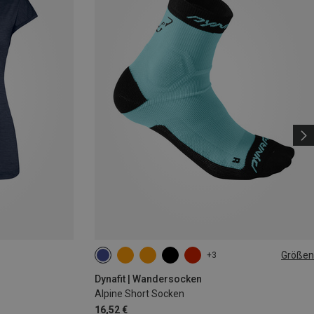
Größen
+3
35|36|37|38
39|40|41|42
43|44|45|46
Dynafit | Wandersocken
Alpine Short Socken
16,52 €