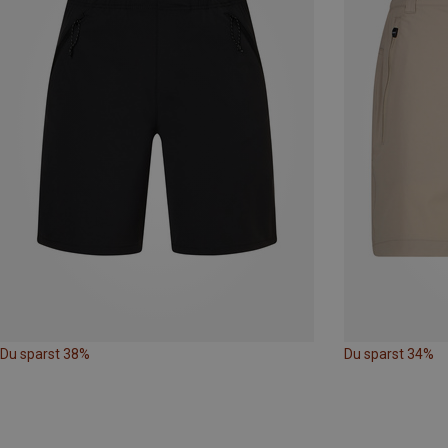
Du sparst 38%
Du sparst 34%