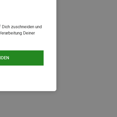
uf Dich zuschneiden und
Verarbeitung Deiner
rst 17%
NDEN
sehen