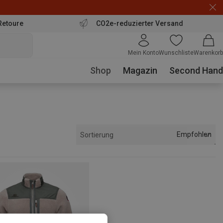
Retoure
CO2e-reduzierter Versand
Mein Konto
Wunschliste
Warenkorb
Shop
Magazin
Second Hand
Empfohlen
Sortierung