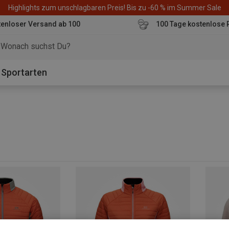
Highlights zum unschlagbaren Preis! Bis zu -60 % im Summer Sale
enloser Versand ab 100
100 Tage kostenlose 
o
Sportarten