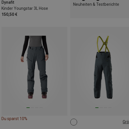
Dynafit
Neuheiten & Testberichte
Kinder Youngstar 3L Hose
150,50 €
Du sparst 10%
Gr
S
M
L
XL
XXL