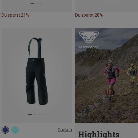
Du sparst 21%
Du sparst 28%
Größen
Highlights
128
140
152
164