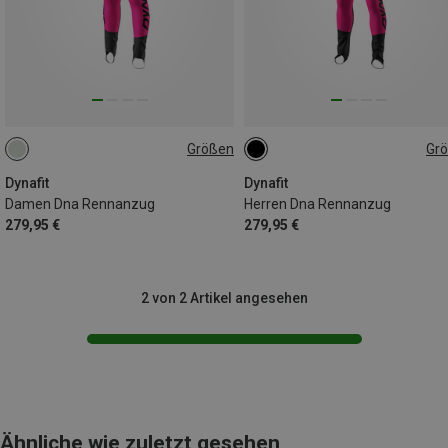
Größen
Gr
XS
S
M
L
XL
L
Dynafit
Dynafit
Damen Dna Rennanzug
Herren Dna Rennanzug
279,95 €
279,95 €
2 von 2 Artikel angesehen
Ähnliche wie zuletzt gesehen