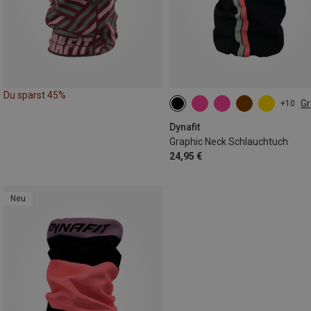
Du sparst 45%
G
+10
ONE SIZE
Dynafit
Graphic Neck Schlauchtuch
24,95 €
Neu