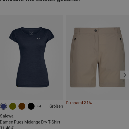
Du sparst 31%
Größen
+4
M
L
XL
XXL
Salewa
Damen Puez Melange Dry T-Shirt
31,46 €