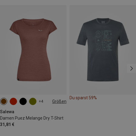
Du sparst 59%
Größen
+4
XS
S
M
L
XL
XXL
Salewa
Damen Puez Melange Dry T-Shirt
31,81 €