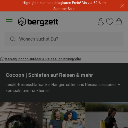
Highlights zum unschlagbaren Preis! Bis zu -60 % im
Summer Sale
Marken
Cocoon
Outdoor & Reiseausrüstung
Zelte
Cocoon | Schlafen auf Reisen & mehr
Leicht-Reiseschlafsäcke, Hängematten und Reiseaccessoires –
kompakt und funktionell