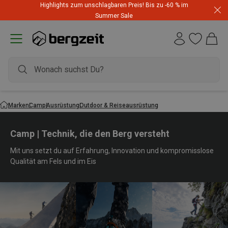
Highlights zum unschlagbaren Preis! Bis zu -60 % im
Summer Sale
Marken
Camp
Ausrüstung
Outdoor & Reiseausrüstung
Camp | Technik, die den Berg versteht
Mit uns setzt du auf Erfahrung, Innovation und kompromisslose
Qualität am Fels und im Eis