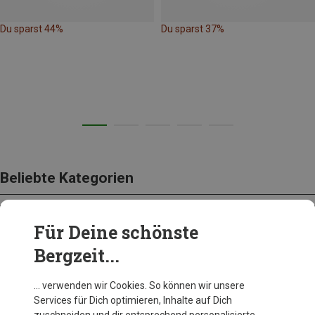
Du sparst 44%
Du sparst 37%
Beliebte Kategorien
Für Deine schönste
BEKLEIDUNG
Bergzeit...
… verwenden wir Cookies. So können wir unsere
Services für Dich optimieren, Inhalte auf Dich