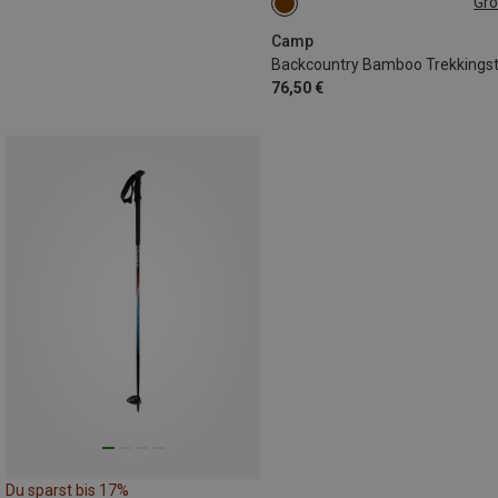
Gr
63-135CM
Camp
76,50 €
Du sparst bis 17%