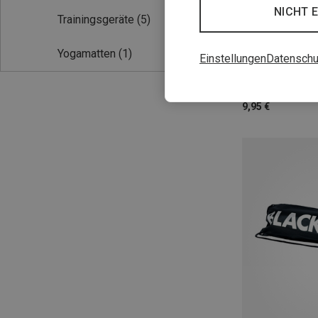
NICHT 
Trainingsgeräte
(5)
Yogamatten
(1)
Einstellungen
Datenschu
Blackroll | Fasz
Micro Blackroll
9,95 €