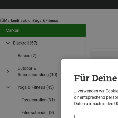
Marken
Blackroll
Yoga & Fitness
Marken
Blackroll
(57)
Basics
(2)
Outdoor &
Für Deine 
Reiseausrüstung
(10)
Yoga & Fitness
(45)
… verwenden wir Cookies
dir entsprechend person
Faszienrollen
(31)
Daten u.a. auch in den 
Fitnessbänder
(8)