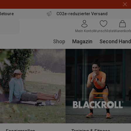
Retoure
CO2e-reduzierter Versand
Mein Konto
Wunschliste
Warenkorb
Shop
Magazin
Second Hand