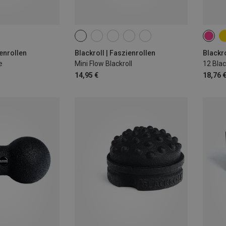
12C
ienrollen
Blackroll | Faszienrollen
Blackro
e
Mini Flow Blackroll
12 Blac
14,95 €
18,76 