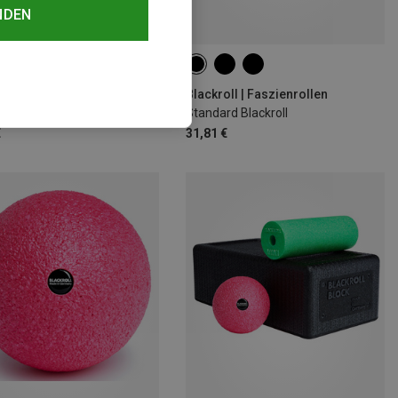
NDEN
Größen
ll | Faszienrollen
Blackroll | Faszienrollen
oll Ball
Standard Blackroll
€
31,81 €