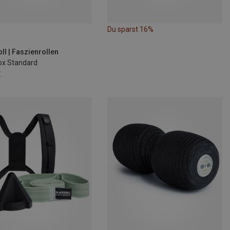
Du sparst 16%
ll | Faszienrollen
ox Standard
€