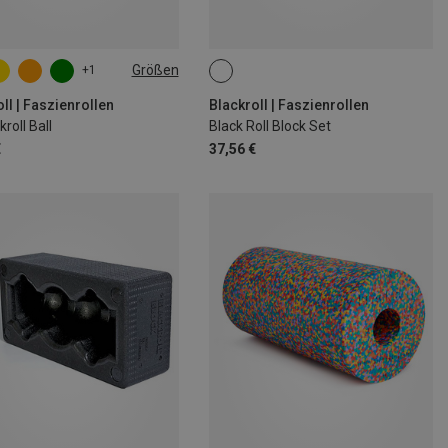
Größen
+1
M
ll | Faszienrollen
Blackroll | Faszienrollen
kroll Ball
Black Roll Block Set
€
37,56 €