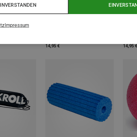
EINVERSTANDEN
EINVERSTA
+1
8CM
tz
Impressum
ienrollen
Blackroll | Faszienrollen
Blackro
Mini Blackroll
8 Blackr
14,95 €
14,95 