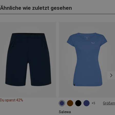
Ähnliche wie zuletzt gesehen
Du sparst 42%
Größen
+5
XS
S
M
L
Salewa