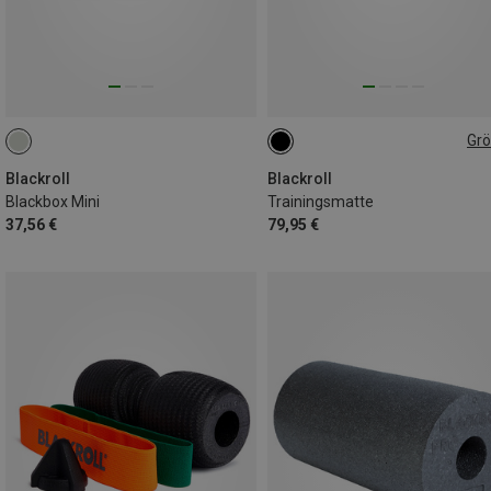
Gr
65 X 185 X 0.5CM
Blackroll
Blackroll
Blackbox Mini
Trainingsmatte
37,56 €
79,95 €