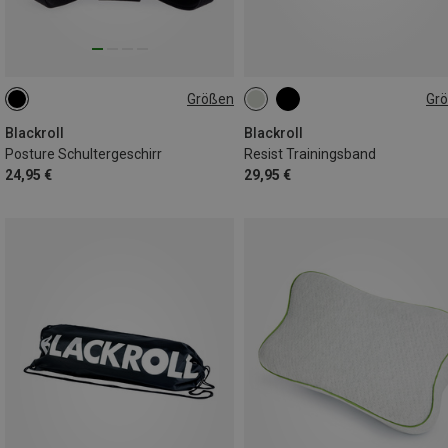
Größen
Gr
XL-XXL
S-L
ONE SIZE
Blackroll
Blackroll
Posture Schultergeschirr
Resist Trainingsband
24,95 €
29,95 €