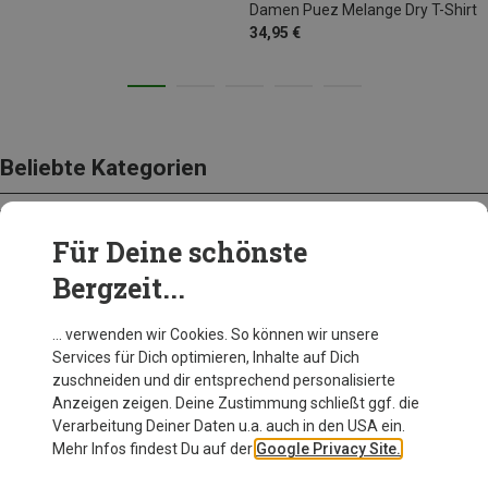
Damen Puez Melange Dry T-Shirt
34,95 €
Beliebte Kategorien
Für Deine schönste
BEKLEIDUNG
Bergzeit...
… verwenden wir Cookies. So können wir unsere
Services für Dich optimieren, Inhalte auf Dich
zuschneiden und dir entsprechend personalisierte
Anzeigen zeigen. Deine Zustimmung schließt ggf. die
Verarbeitung Deiner Daten u.a. auch in den USA ein.
Mehr Infos findest Du auf der
Google Privacy Site.