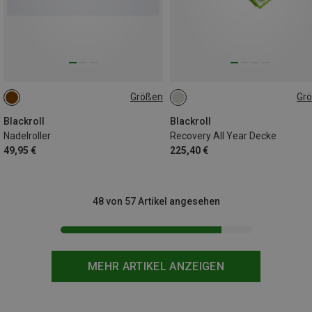
Größen
Gr
ONE SIZE
155X220CM
Blackroll
Blackroll
Nadelroller
Recovery All Year Decke
49,95 €
225,40 €
48 von 57 Artikel angesehen
MEHR ARTIKEL ANZEIGEN