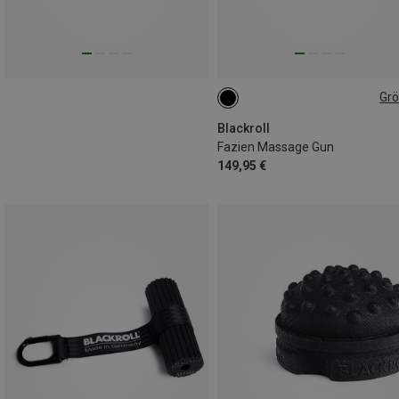
Gr
ONE SIZE
Blackroll
Fazien Massage Gun
149,95 €