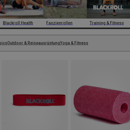
Blackroll Health
Faszienrollen
Training & Fitness
sics
Outdoor & Reiseausrüstung
Yoga & Fitness