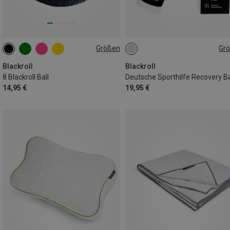
Größen
Gr
8CM
75ML
Blackroll
Blackroll
8 Blackroll Ball
14,95 €
19,95 €