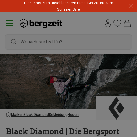
Highlights zum unschlagbaren Preis! Bis zu -60 % im
Summer Sale
Marken
Black Diamond
Bekleidung
Hosen
Black Diamond | Die Bergsport