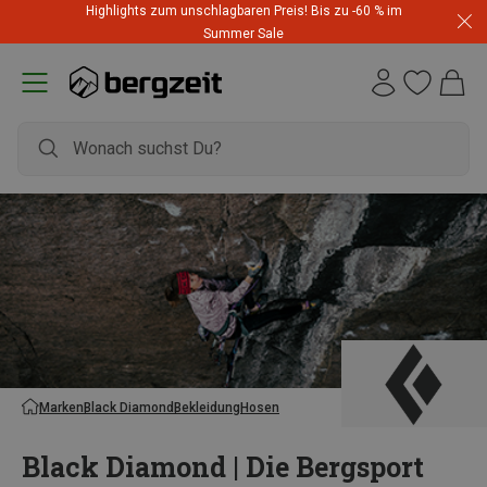
Highlights zum unschlagbaren Preis! Bis zu -60 % im
Summer Sale
Marken
Black Diamond
Bekleidung
Hosen
Black Diamond | Die Bergsport