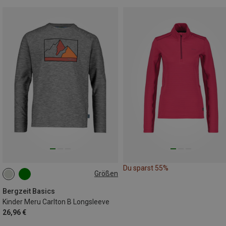
Du sparst 55%
Größen
116
128
140
152
164
Bergzeit Basics
Kinder Meru Carlton B Longsleeve
26,96 €