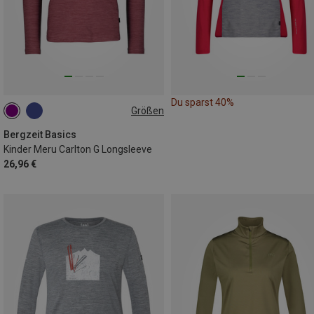
Du sparst 40%
Größen
116
128
140
152
164
Bergzeit Basics
Kinder Meru Carlton G Longsleeve
26,96 €