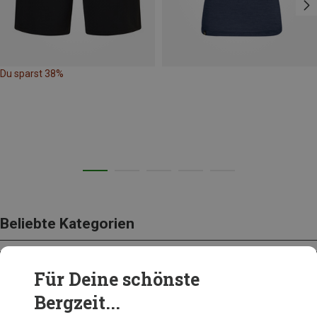
Du sparst 38%
Beliebte Kategorien
Für Deine schönste
BEKLEIDUNG
Bergzeit...