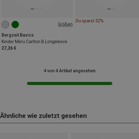
Du sparst 32%
Größen
116
128
140
152
164
Bergzeit Basics
Kinder Meru Carlton B Longsleeve
27,26 €
4 von 4 Artikel angesehen
Ähnliche wie zuletzt gesehen