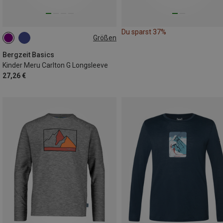
Du sparst 37%
Größen
116
128
140
152
164
Bergzeit Basics
Kinder Meru Carlton G Longsleeve
27,26 €