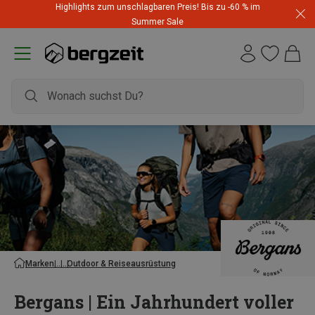
Highlights zum unschlagbaren Preis! Bis zu -60 % im
Summer Sale
Marken
Outdoor & Reiseausrüstung
Bergans | Ein Jahrhundert voller