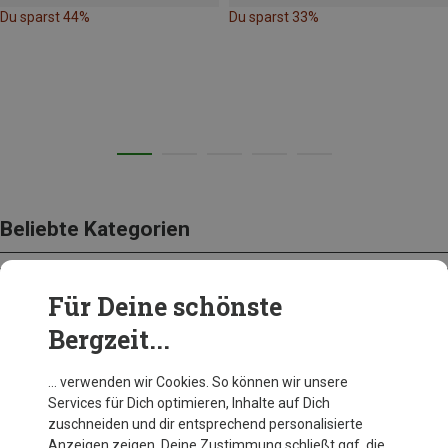
Du sparst 44%
Du sparst 33%
Beliebte Kategorien
Für Deine schönste
BEKLEIDUNG
Bergzeit...
… verwenden wir Cookies. So können wir unsere
Services für Dich optimieren, Inhalte auf Dich
zuschneiden und dir entsprechend personalisierte
Anzeigen zeigen. Deine Zustimmung schließt ggf. die