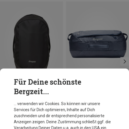
Für Deine schönste
Bergzeit...
Größen
Größen
30L
50L
Bergans
Bergans
… verwenden wir Cookies. So können wir unsere
Kompass 30 Rucksack
Kompass Duffel 50L Tasche
Services für Dich optimieren, Inhalte auf Dich
136,70 €
119,95 €
zuschneiden und dir entsprechend personalisierte
Anzeigen zeigen. Deine Zustimmung schließt ggf. die
Verarbeitung Deiner Daten u.a. auch in den USA ein.