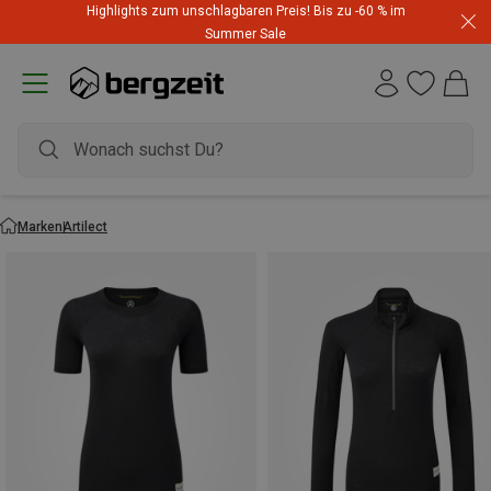
Highlights zum unschlagbaren Preis! Bis zu -60 % im
Summer Sale
Marken
Artilect