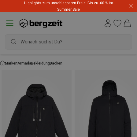
Highlights zum unschlagbaren Preis! Bis zu -60 % im
Summer Sale
Marken
Armada
Bekleidung
Jacken