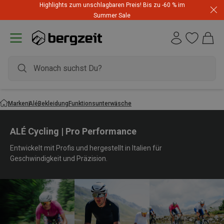
Highlights zum unschlagbaren Preis! Bis zu -60 % im
Summer Sale
Marken
Alé
Bekleidung
Funktionsunterwäsche
ALÉ Cycling | Pro Performance
Entwickelt mit Profis und hergestellt in Italien für
Geschwindigkeit und Präzision.