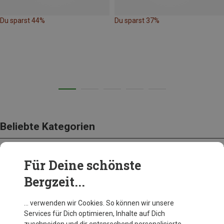
Du sparst 44%
Du sparst 37%
Beliebte Kategorien
Für Deine schönste
BEKLEIDUNG
Bergzeit...
… verwenden wir Cookies. So können wir unsere
Services für Dich optimieren, Inhalte auf Dich