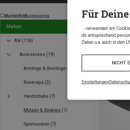
Für Deine 
Marken
Alé
Accessoires
Marken
… verwenden wir Cookies
dir entsprechend person
Alé
(116)
Daten u.a. auch in den 
Accessoires
(19)
NICHT 
Armlinge & Beinlinge
(2)
Einstellungen
Datenschu
Basecaps
(2)
Handschuhe
(7)
Mützen & Beanies
(1)
Sportsocken
(7)