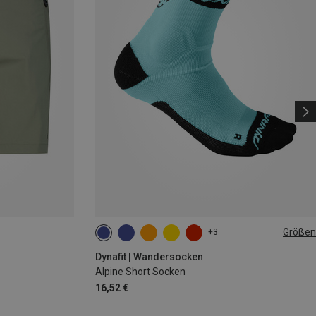
Größen
+3
35|36|37|38
39|40|41|42
43|44|45|46
Dynafit | Wandersocken
Alpine Short Socken
16,52 €