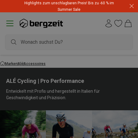
Highlights zum unschlagbaren Preis! Bis zu -60 % im
Summer Sale
Marken
Alé
Accessoires
ALÉ Cycling | Pro Performance
Entwickelt mit Profis und hergestellt in Italien für
Geschwindigkeit und Präzision.