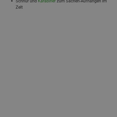
Schnur und
Karabiner
zum Sachen-Aufhängen im
Zelt