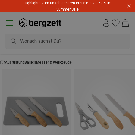
Highlights zum unschlagbaren Preis! Bis zu -60 % im
Summer Sale
Ausrüstung
Basics
Messer & Werkzeuge