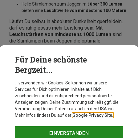
Helle Stirnlampen zum Joggen mit
über 300 Lumen
bieten eine
Leuchtweite von mindestens 100 Metern
.
Läufst Du selbst in absoluter Dunkelheit querfeldein,
darf es ruhig etwas mehr Leistung sein. Mit
Leuchtstärken von mindestens 1000 Lumen
sind
die Stirnlampen beim Joggen die optimale
Unterstützung und leuchten jeden Winkel Deiner
Umgebung perfekt aus.
Für Deine schönste
Hochwertige Stirnlampen zum Joggen von
Bergzeit...
Markenherstellern wie
Ledlenser
,
Black Diamond
oder
Silva
bestellst Du günstig online bei Bergzeit.
… verwenden wir Cookies. So können wir unsere
Services für Dich optimieren, Inhalte auf Dich
zuschneiden und dir entsprechend personalisierte
Anzeigen zeigen. Deine Zustimmung schließt ggf. die
Verarbeitung Deiner Daten u.a. auch in den USA ein.
Mehr Infos findest Du auf der
Google Privacy Site.
EINVERSTANDEN