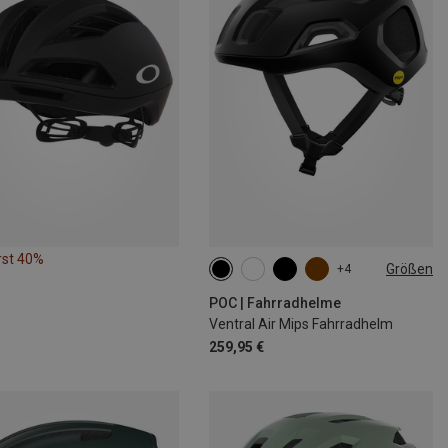
rst 40%
Größen
+4
50-56CM
54-59CM
56-61CM
POC | Fahrradhelme
Ventral Air Mips Fahrradhelm
259,95 €