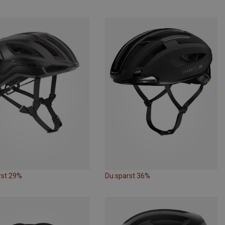
rst 29%
Du sparst 36%