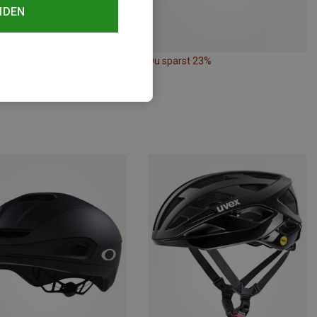
NDEN
rst 38%
Du sparst 23%