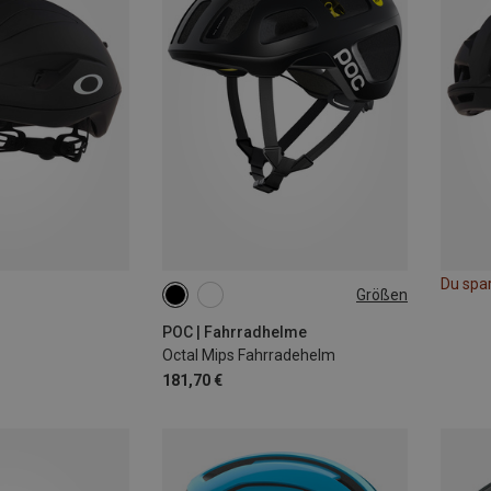
Du spa
Größen
50-56CM
54-59CM
POC | Fahrradhelme
Octal Mips Fahrradehelm
181,70 €