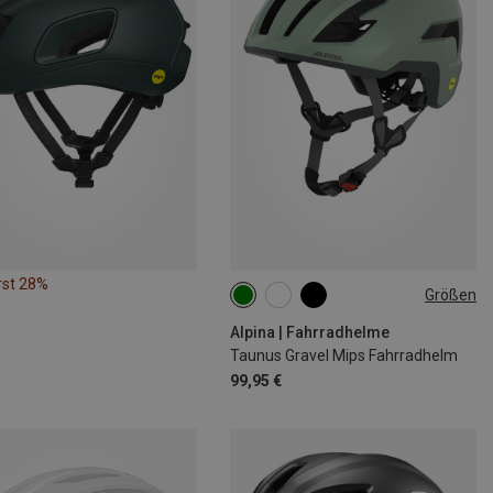
rst 28%
Größen
52-56CM
59-62CM
Alpina | Fahrradhelme
Taunus Gravel Mips Fahrradhelm
99,95 €