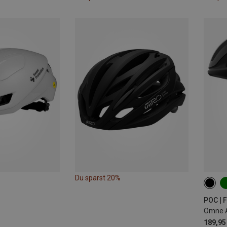
Du sparst 20%
50-5
56-6
POC | 
Omne A
189,95