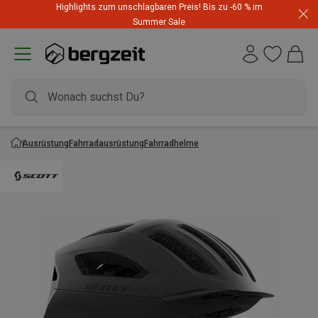
Highlights zum unschlagbaren Preis! Bis zu -60 % im
Summer Sale
Ausrüstung
Fahrradausrüstung
Fahrradhelme