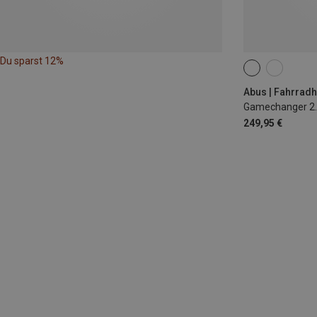
Du sparst 12%
51-55CM
54
Abus | Fahrrad
Gamechanger 2.
249,95 €