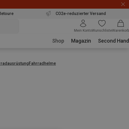
Retoure
CO2e-reduzierter Versand
Mein Konto
Wunschliste
Warenkorb
Shop
Magazin
Second Hand
rradausrüstung
Fahrradhelme