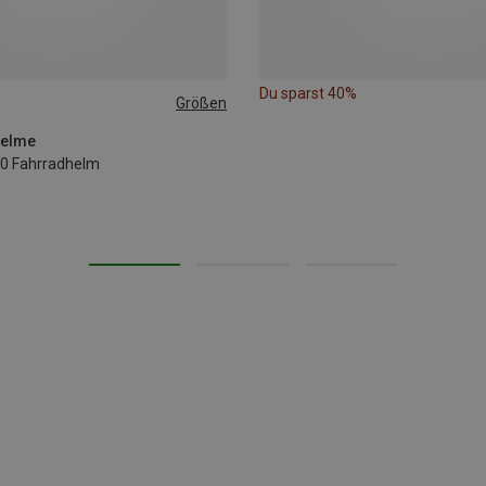
Du sparst 40%
Größen
-58CM
57-61CM
helme
0 Fahrradhelm