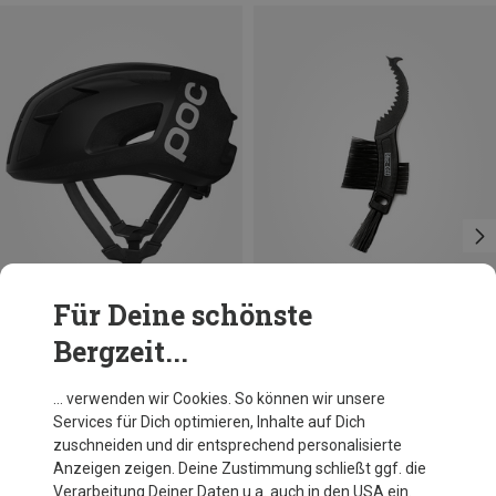
Für Deine schönste
Bergzeit...
Du sparst 19%
Größen
50-56CM
54-59CM
56-61CM
POC
… verwenden wir Cookies. So können wir unsere
Cytal Lite Fahrradhelm
Services für Dich optimieren, Inhalte auf Dich
349,95 €
zuschneiden und dir entsprechend personalisierte
Anzeigen zeigen. Deine Zustimmung schließt ggf. die
Verarbeitung Deiner Daten u.a. auch in den USA ein.