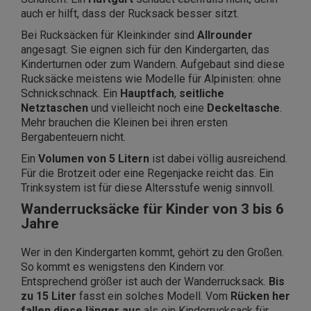
auch er hilft, dass der Rucksack besser sitzt.
Bei Rucksäcken für Kleinkinder sind
Allrounder
angesagt. Sie eignen sich für den Kindergarten, das
Kinderturnen oder zum Wandern. Aufgebaut sind diese
Rucksäcke meistens wie Modelle für Alpinisten: ohne
Schnickschnack. Ein
Hauptfach
,
seitliche
Netztaschen
und vielleicht noch eine
Deckeltasche
.
Mehr brauchen die Kleinen bei ihren ersten
Bergabenteuern nicht.
Ein
Volumen von 5 Litern
ist dabei völlig ausreichend.
Für die Brotzeit oder eine Regenjacke reicht das. Ein
Trinksystem ist für diese Altersstufe wenig sinnvoll.
Wanderrucksäcke für Kinder von 3 bis 6
Jahre
Wer in den Kindergarten kommt, gehört zu den Großen.
So kommt es wenigstens den Kindern vor.
Entsprechend größer ist auch der Wanderrucksack.
Bis
zu 15 Liter
fasst ein solches Modell. Vom
Rücken her
fallen diese länger aus
als ein Kinderrucksack für