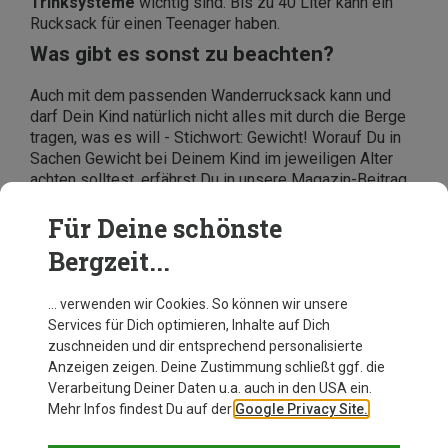
Trinksysteme
wichtig sind. Bis zu 40 Liter kann ein
Rucksack für einen Teenager haben.
Was gibt es sonst zu beachten?
Auch mit dem passenden Wanderrucksack kann und
darf Dein Kind natürlich nicht alles mit durch die Berge
tragen, was es will - Stichwort: Gewicht! Worauf Du in
Sachen Gewicht bei Deinem Kind im jeweiligen Alter
achten solltest, erfährst Du in unsere Magazin-Beitrag
"Wanderrucksäcke für Kinder: Was gibt es zu
beachten?".
Für Deine schönste
Bergzeit...
… verwenden wir Cookies. So können wir unsere
Services für Dich optimieren, Inhalte auf Dich
zuschneiden und dir entsprechend personalisierte
Anzeigen zeigen. Deine Zustimmung schließt ggf. die
Verarbeitung Deiner Daten u.a. auch in den USA ein.
Mehr Infos findest Du auf der
Google Privacy Site.