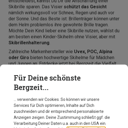
entscheidest, kannst Du Dir die Anschaffung einer
Skibrille sparen. Das Visier
schützt das Gesicht
nämlich wirkungsvoll vor Schnee, Regen und auch vor
der Sonne. Und das Beste ist: Brillenträger können unter
dem Helm problemlos ihre gewohnte Brille tragen.
Möchte Dein Kind lieber eine Skibrille nutzen, wählst du
am besten einen Kinder-Skihelm ohne Visier, aber mit
Skibrillenhalterung
.
Zahlreiche Markenhersteller wie
Uvex, POC, Alpina
oder Giro
bieten hochwertige Skihelme für Mädchen
und Jungen an. Entdecke jetzt bei Bergzeit die Vielfalt
und bestelle euren neuen Skihelm für Kinder bequem
online.
Für Deine schönste
Bergzeit...
… verwenden wir Cookies. So können wir unsere
Services für Dich optimieren, Inhalte auf Dich
zuschneiden und dir entsprechend personalisierte
Anzeigen zeigen. Deine Zustimmung schließt ggf. die
Verarbeitung Deiner Daten u.a. auch in den USA ein.