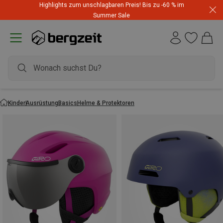
Highlights zum unschlagbaren Preis! Bis zu -60 % im
Summer Sale
Kinder
Ausrüstung
Basics
Helme & Protektoren