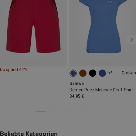
Du sparst 44%
Größen
+5
XS
S
M
L
Salewa
Damen Puez Melange Dry T-Shirt
34,95 €
Beliebte Kategorien