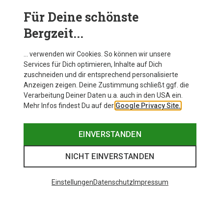
Zahlreiche Markenhersteller wie
Uvex, POC, Alpina
oder Giro
bieten hochwertige Skihelme für Mädchen
Für Deine schönste
und Jungen an. Entdecke jetzt bei Bergzeit die Vielfalt
Bergzeit...
und bestelle euren neuen Skihelm für Kinder bequem
online.
… verwenden wir Cookies. So können wir unsere
Services für Dich optimieren, Inhalte auf Dich
zuschneiden und dir entsprechend personalisierte
Anzeigen zeigen. Deine Zustimmung schließt ggf. die
Verarbeitung Deiner Daten u.a. auch in den USA ein.
Mehr Infos findest Du auf der
Google Privacy Site.
EINVERSTANDEN
NICHT EINVERSTANDEN
Einstellungen
Datenschutz
Impressum