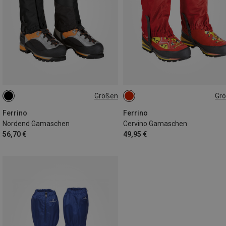
Größen
Gr
M|S
ONE SIZE
Ferrino
Ferrino
Nordend Gamaschen
Cervino Gamaschen
56,70 €
49,95 €