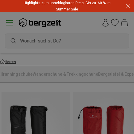
Highlights zum unschlagbaren Preis! Bis zu -60 % im
Summer Sale
Herren
ailrunningschuhe
Wanderschuhe & Trekkingschuhe
Bergstiefel & Expe